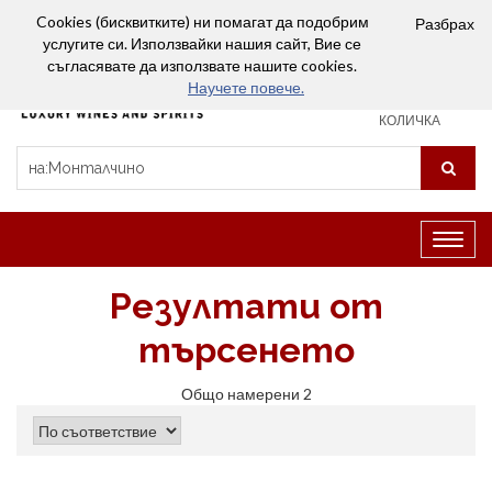
Вход
Сравняване (0)
Любими
Cookies (бисквитките) ни помагат да подобрим
Разбрах
услугите си. Използвайки нашия сайт, Вие се
0
съгласявате да използвате нашите cookies.
Научете повече.
ПАЗАРСКА
КОЛИЧКА
Превк
на
навиг
Резултати от
търсенето
Общо намерени 2