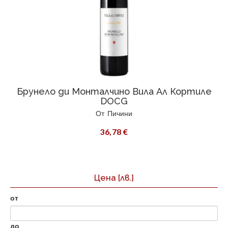
Брунело ди Монталчино Вила Ал Кортиле
DOCG
От
Пичини
36,78 €
Цена
[лв.]
от
до