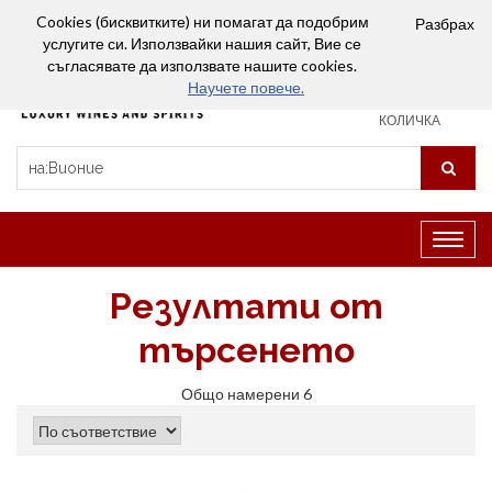
Вход
Сравняване (0)
Любими
Cookies (бисквитките) ни помагат да подобрим
Разбрах
услугите си. Използвайки нашия сайт, Вие се
0
съгласявате да използвате нашите cookies.
Научете повече.
ПАЗАРСКА
КОЛИЧКА
Превк
на
навиг
Резултати от
търсенето
Общо намерени 6