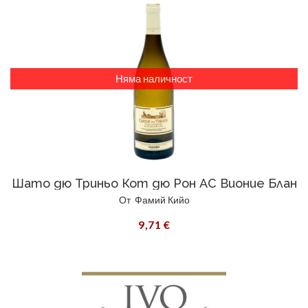
Няма наличност
Шато дю Триньо Кот дю Рон AC Вионие Блан
От
Фамий Кийо
9,71 €