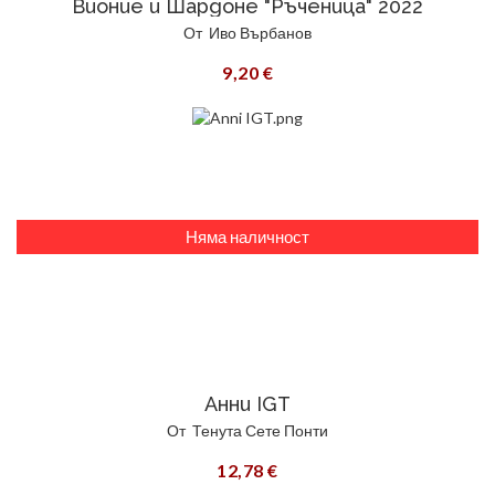
Вионие и Шардоне "Ръченица" 2022
От
Иво Върбанов
9,20 €
Няма наличност
Анни IGT
От
Тенута Сете Понти
12,78 €