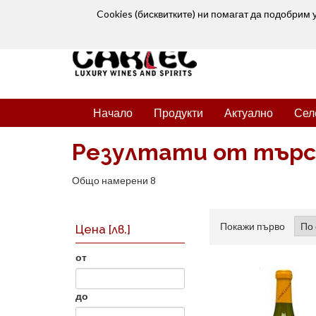
Cookies (бисквитките) ни помагат да подобрим 
Начало
Продукти
Актуално
Сел
Резултати от тър
Общо намерени 8
Покажи първо
Цена
[лв.]
от
до