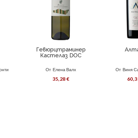
Гевюрцтраминер
Алт
Кастелаз DOC
онти
От
Елена Валх
От
Виня С
35,28 €
60,3