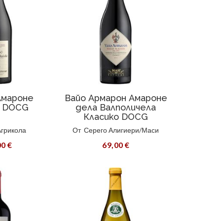
Амароне
Вайо Армарон Амароне
о DOCG
дела Валполичела
Класико DOCG
Агрикола
От
Серего Алигиери/Маси
00 €
69,00 €