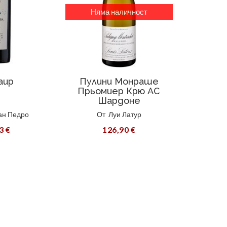
Няма наличност
аир
Пулини Монраше
Прьомиер Крю АС
Шардоне
ан Педро
От
Луи Латур
3 €
126,90 €