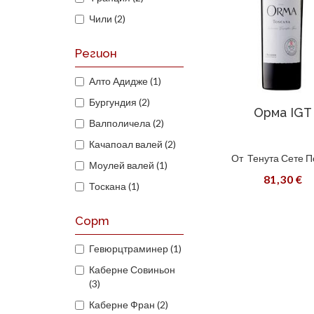
Чили (2)
Регион
Алто Адидже (1)
Бургундия (2)
Орма IGT
Валполичела (2)
Качапоал валей (2)
От
Тенута Сете П
Моулей валей (1)
81,30 €
Тоскана (1)
Сорт
Гевюрцтраминер (1)
Каберне Совиньон
(3)
Каберне Фран (2)