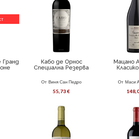
ст
 Гранд
Кабо дe Орнос
Мацано 
оне
Специална Резерва
Класик
От
Виня Сан Педро
От
Маси 
55,73 €
148,