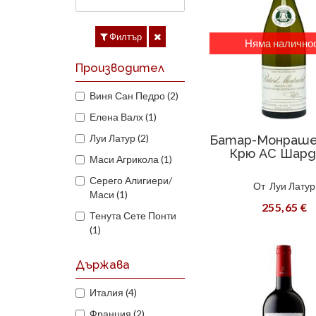
Филтър
Няма налично
Производител
Виня Сан Педро (2)
Елена Валх (1)
Луи Латур (2)
Батар-Монраше
Крю AC Шард
Маси Агрикола (1)
Серего Алигиери/
От
Луи Латур
Маси (1)
255,65 €
Тенута Сете Понти
(1)
Държава
Италия (4)
Франция (2)