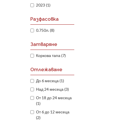
2023 (1)
Разфасовка
0.750л. (8)
Затваряне
Коркова тапа (7)
Отлежаване
До 6 месеца (1)
Над 24 месеца (3)
От 18 до 24 месеца
(1)
От 6 до 12 месеца
(2)