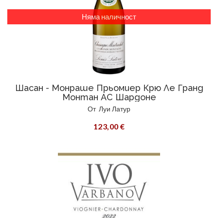
Няма наличност
Шасан - Монраше Прьомиер Крю Ле Гранд
Монтан АС Шардоне
От
Луи Латур
123,00 €