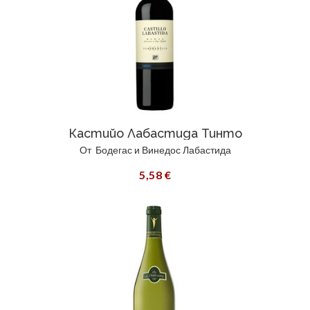
Кастийо Лабастида Тинто
От
Бодегас и Винедос Лабастида
5,58 €