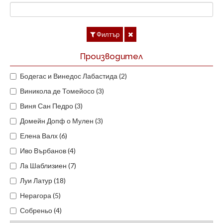
Филтър
Производител
Бодегас и Винедос Лабастида (2)
Виникола де Томейосо (3)
Виня Сан Педро (3)
Домейн Допф о Мулен (3)
Елена Валх (6)
Иво Върбанов (4)
Ла Шаблизиен (7)
Луи Латур (18)
Нерагора (5)
Собреньо (4)