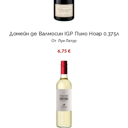
Домейн де Валмосин IGP Пино Ноар 0,375л
От
Луи Латур
6,75 €