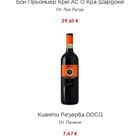
Бон Прьомиер Крю AC О Кра Шардоне
От
Луи Латур
29,65 €
Кианти Резерва DOCG
От
Пичини
7,67 €