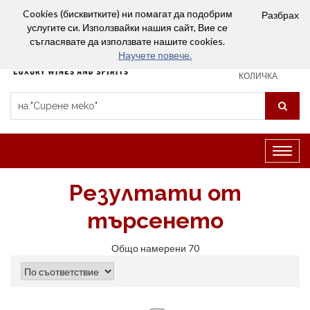
Вход
Сравняване (0)
Любими
Cookies (бисквитките) ни помагат да подобрим
Разбрах
услугите си. Използвайки нашия сайт, Вие се
0
съгласявате да използвате нашите cookies.
Научете повече.
ПАЗАРСКА
КОЛИЧКА
Превк
на
навиг
Резултати от
търсенето
Общо намерени 70