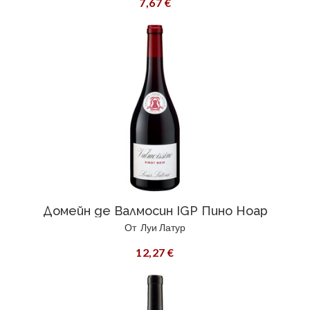
7,67 €
Домейн де Валмосин IGP Пино Ноар
От
Луи Латур
12,27 €