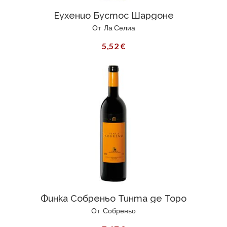
Еухенио Бустос Шардоне
От
Ла Селиа
5,52 €
Финка Собреньо Тинта де Торо
От
Собреньо