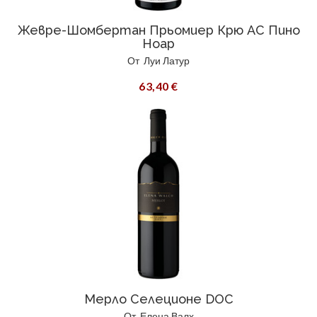
Жевре-Шомбертан Прьомиер Крю АС Пино
Ноар
От
Луи Латур
63,40 €
Мерло Селеционе DOC
От
Елена Валх