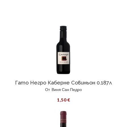
Гато Негро Каберне Совиньон 0.187л
От
Виня Сан Педро
1,50 €