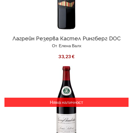
Лагрейн Резерва Кастел Рингберг DOC
От
Елена Валх
33,23 €
Няма наличност