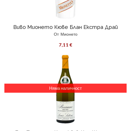
Виво Мионето Кюве Блан Екстра Драй
От
Мионето
7,11 €
Няма наличност