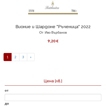
Вионие и Шардоне "Ръченица" 2022
От
Иво Върбанов
9,20 €
1
2
3
»
Цена
[лв.]
от
до