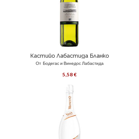
Кастийо Лабастида Бланко
От
Бодегас и Винедос Лабастида
5,58 €