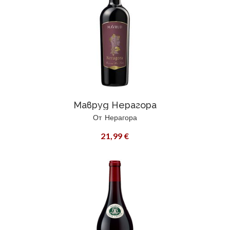
Мавруд Нерагора
От
Нерагора
21,99 €