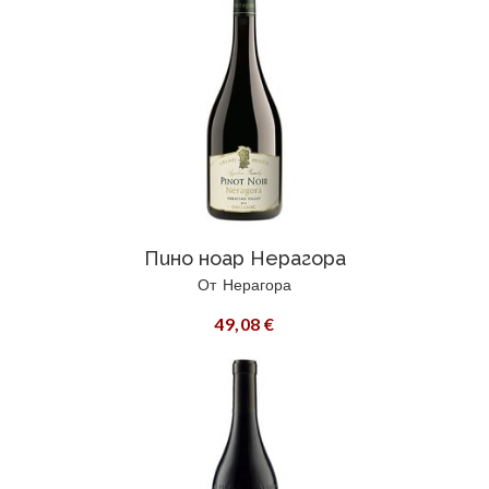
Пино ноар Нерагора
От
Нерагора
49,08 €