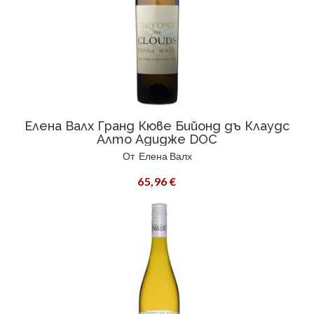
Елена Валх Гранд Кюве Бийонд дъ Клаудс
Алто Адидже DOC
От
Елена Валх
65,96 €