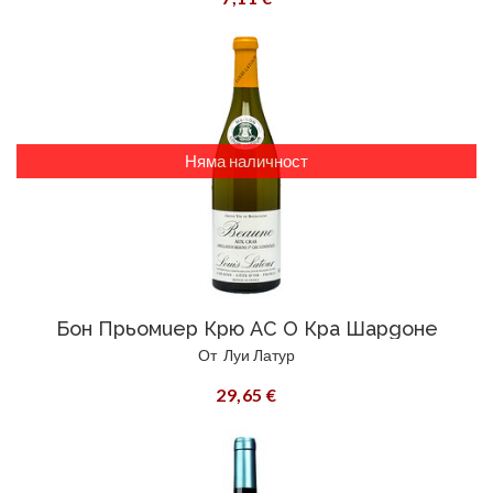
Няма наличност
Бон Прьомиер Крю AC О Кра Шардоне
От
Луи Латур
29,65 €