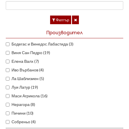
Филтър
Производител
Бодегас и Винедос Лабастида (3)
Виня Сан Педро (19)
Елена Валх (7)
Иво Върбанов (4)
Ла Шаблизиен (5)
Луи Латур (19)
Маси Агрикола (16)
Нерагора (8)
Пичини (10)
Собреньо (4)