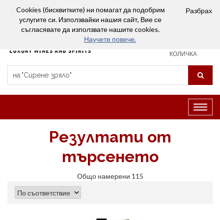
Вход
Сравняване (0)
Любими
Cookies (бисквитките) ни помагат да подобрим
Разбрах
услугите си. Използвайки нашия сайт, Вие се
0
съгласявате да използвате нашите cookies.
Научете повече.
ПАЗАРСКА
КОЛИЧКА
Превк
на
навиг
Резултати от
търсенето
Общо намерени 115