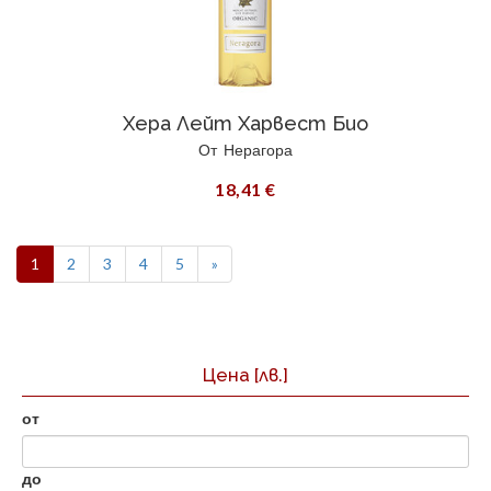
Хера Лейт Харвест Био
От
Нерагора
18,41 €
1
2
3
4
5
»
Цена
[лв.]
от
до