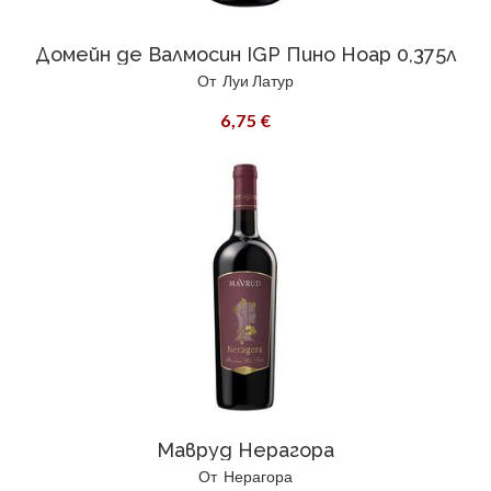
Домейн де Валмосин IGP Пино Ноар 0,375л
От
Луи Латур
6,75 €
Мавруд Нерагора
От
Нерагора