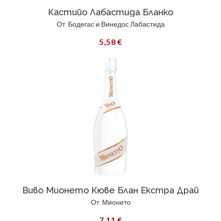
Кастийо Лабастида Бланко
От
Бодегас и Винедос Лабастида
5,58 €
Виво Мионето Кюве Блан Екстра Драй
От
Мионето
7,11 €