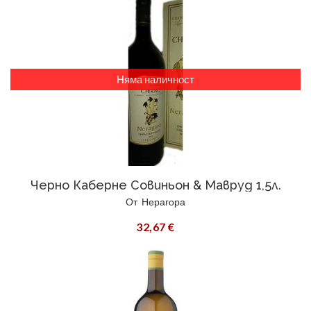
Няма наличност
Черно Каберне Совиньон & Мавруд 1,5л.
От
Нерагора
32,67 €