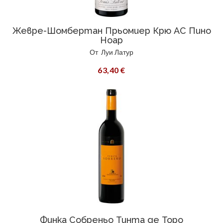
Жевре-Шомбертан Прьомиер Крю АС Пино
Ноар
От
Луи Латур
63,40 €
Финка Собреньо Тинта де Торо