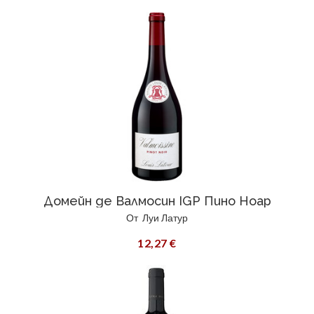
Домейн де Валмосин IGP Пино Ноар
От
Луи Латур
12,27 €