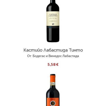
Кастийо Лабастида Тинто
От
Бодегас и Винедос Лабастида
5,58 €