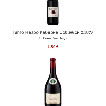
Гато Негро Каберне Совиньон 0.187л
От
Виня Сан Педро
1,50 €