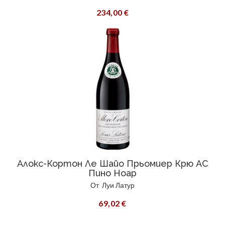
234,00 €
Алокс-Кортон Ле Шайо Прьомиер Крю AC
Пино Ноар
От
Луи Латур
69,02 €