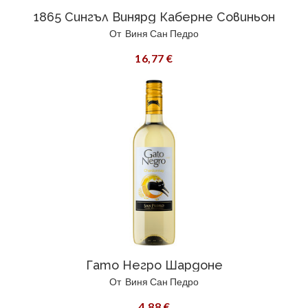
1865 Сингъл Винярд Каберне Совиньон
От
Виня Сан Педро
16,77 €
Гато Негро Шардоне
От
Виня Сан Педро
4,88 €