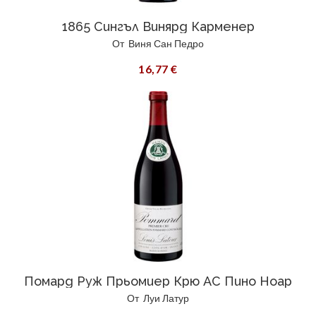
1865 Сингъл Винярд Карменер
От
Виня Сан Педро
16,77 €
Помард Руж Прьомиер Крю AC Пино Ноар
От
Луи Латур