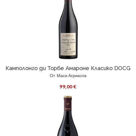
Камполонго ди Торбе Амароне Класико DOCG
От
Маси Агрикола
99,00 €