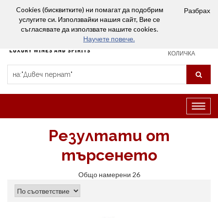
Вход
Сравняване (0)
Любими
Cookies (бисквитките) ни помагат да подобрим
Разбрах
услугите си. Използвайки нашия сайт, Вие се
0
съгласявате да използвате нашите cookies.
Научете повече.
ПАЗАРСКА
КОЛИЧКА
Превк
на
навиг
Резултати от
търсенето
Общо намерени 26