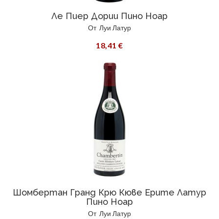
Ле Пиер Дории Пино Ноар
От
Луи Латур
18,41 €
Шомбертан Гранд Крю Кюве Ерите Латур
Пино Ноар
От
Луи Латур