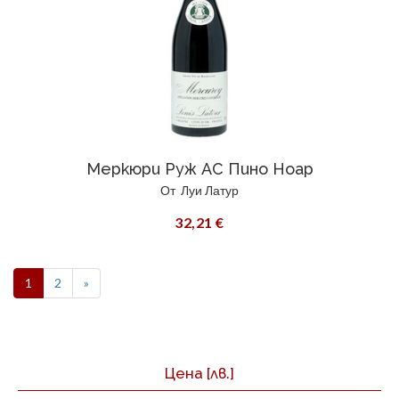
Меркюри Руж AC Пино Ноар
От
Луи Латур
32,21 €
1
2
»
Цена
[лв.]