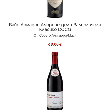
Вайо Армарон Амароне дела Валполичела
Класико DOCG
От
Серего Алигиери/Маси
69,00 €