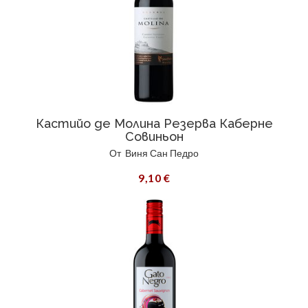
Кастийо де Молина Резерва Каберне
Совиньон
От
Виня Сан Педро
9,10 €