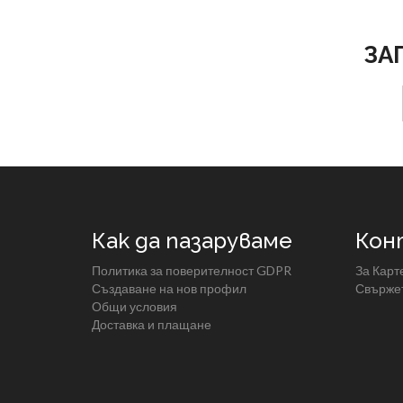
ЗА
Как да пазаруваме
Кон
Политика за поверителност GDPR
За Карт
Създаване на нов профил
Свържет
Общи условия
Доставка и плащане