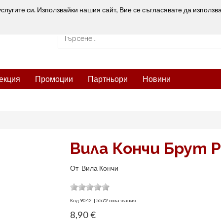
услугите си. Използвайки нашия сайт, Вие се съгласявате да използв
екция
Промоции
Партньори
Новини
Вила Кончи Брут 
От
Вила Кончи
Код
9042
|
5572
показвания
8,90 €