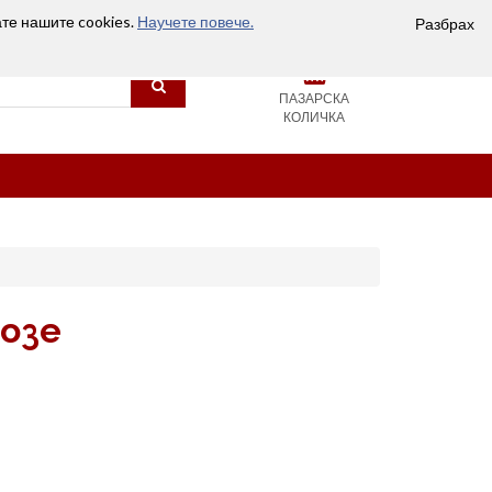
Вход
Сравняване (0)
Любими
Контакти
ате нашите cookies.
Научете повече.
Разбрах
0
ПАЗАРСКА
КОЛИЧКА
Розе