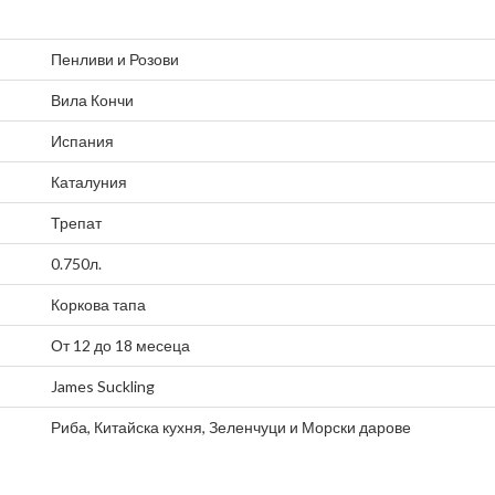
Пенливи
и
Розови
Вила Кончи
Испания
Каталуния
Трепат
0.750л.
Коркова тапа
От 12 до 18 месеца
James Suckling
Риба
,
Китайска кухня
,
Зеленчуци
и
Морски дарове