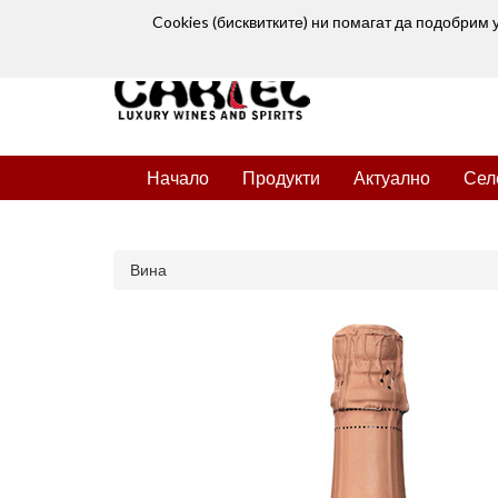
Cookies (бисквитките) ни помагат да подобрим 
Начало
Продукти
Актуално
Сел
Вина