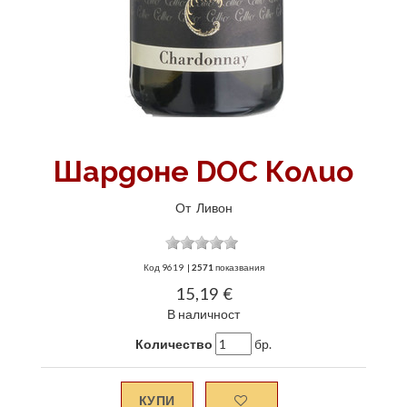
Шардоне DOC Колио
От
Ливон
Код
9619
|
2571
показвания
15,19 €
В наличност
Количество
бр.
КУПИ