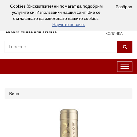
Вход
Сравняване (0)
Любими
Cookies (бисквитките) ни помагат да подобрим
Разбрах
услугите си. Използвайки нашия сайт, Вие се
0
съгласявате да използвате нашите cookies.
Научете повече.
ПАЗАРСКА
КОЛИЧКА
Превк
на
навиг
Вина