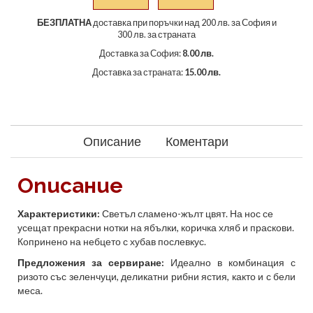
БЕЗПЛАТНА
доставка при поръчки над 200 лв. за София и
300 лв. за страната
Доставка за София:
8.00 лв.
Доставка за страната:
15.00 лв.
Описание
Коментари
Описание
Характеристики:
Светъл сламено-жълт цвят. На нос се
усещат прекрасни нотки на ябълки, коричка хляб и праскови.
Копринено на небцето с хубав послевкус.
Предложения за сервиране:
Идеално в комбинация с
ризото със зеленчуци, деликатни рибни ястия, както и с бели
меса.