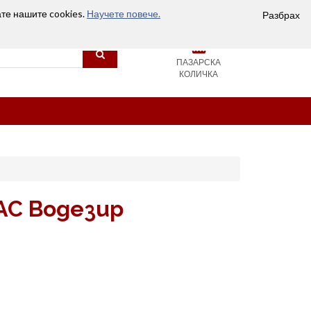
Вход
Сравняване (0)
Любими
Контакти
ате нашите cookies.
Научете повече.
Разбрах
0
ПАЗАРСКА
КОЛИЧКА
АС Водезир