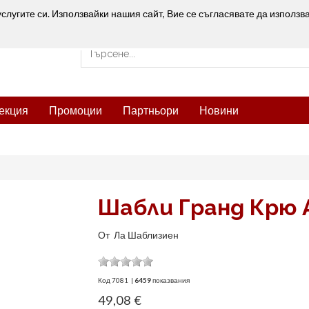
услугите си. Използвайки нашия сайт, Вие се съгласявате да използв
екция
Промоции
Партньори
Новини
Шабли Гранд Крю 
От
Ла Шаблизиен
Код
7081
|
6459
показвания
49,08 €