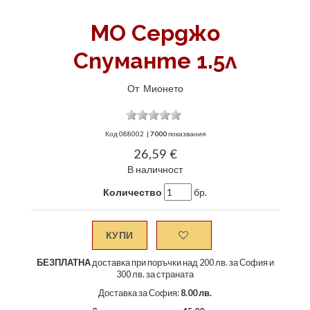
МО Серджо
Спуманте 1.5л
От
Мионето
Код
088002
|
7000
показвания
26,59 €
В наличност
Количество
бр.
КУПИ
БЕЗПЛАТНА
доставка при поръчки над 200 лв. за София и
300 лв. за страната
Доставка за София:
8.00 лв.