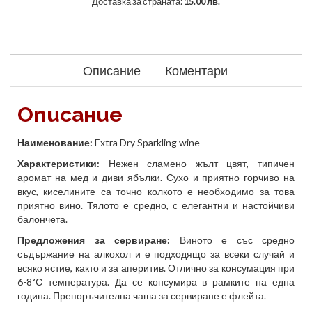
Доставка за страната:
15.00 лв.
Описание
Коментари
Описание
Наименование:
Extra Dry Sparkling wine
Характеристики:
Нежен сламено жълт цвят, типичен
аромат на мед и диви ябълки. Сухо и приятно горчиво на
вкус, киселините са точно колкото е необходимо за това
приятно вино. Тялото е средно, с елегантни и настойчиви
балончета.
Предложения за сервиране:
Виното е със средно
съдържание на алкохол и е подходящо за всеки случай и
всяко ястие, както и за аперитив. Отлично за консумация при
6-8˚С температура. Да се консумира в рамките на една
година. Препоръчителна чаша за сервиране е флейта.