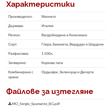
Характеристики
Производител:
Мионето
Държава:
Италия
Регион:
Валдобиадене
и
Конелиано
Сорт:
Глера
,
Бианкета
,
Вердудзо
и
Шардоне
Разфасовка:
1.500л.
Затваряне:
Коркова тапа
Комбиниране с
Ордьоври
,
Зеленчуци
и
Десерти
храна:
Файлове за изтегляне
MO_Sergio_Spumante_BG.pdf