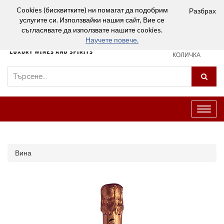
Вход
Сравняване (0)
Любими
Cookies (бисквитките) ни помагат да подобрим
Разбрах
услугите си. Използвайки нашия сайт, Вие се
0
съгласявате да използвате нашите cookies.
Научете повече.
ПАЗАРСКА
КОЛИЧКА
Превк
на
навиг
Вина