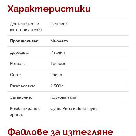
Характеристики
Допълнителни
Пенливи
категории в сайт:
Производител:
Мионето
Държава:
Италия
Регион:
Тревизо
Сорт:
Глера
Разфасовка:
1.500л.
Затваряне:
Коркова тапа
Комбиниране с
Супи
,
Риба
и
Зеленчуци
храна:
Файлове за изтегляне