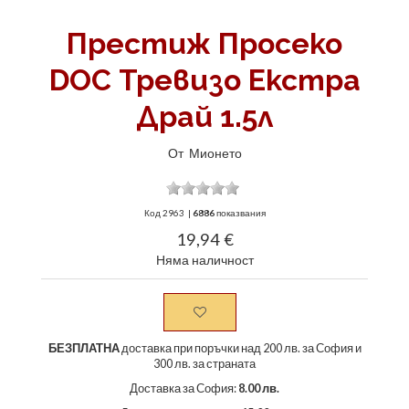
Престиж Просеко
DOC Тревизо Екстра
Драй 1.5л
От
Мионето
Код
2963
|
6886
показвания
19,94 €
Няма наличност
БЕЗПЛАТНА
доставка при поръчки над 200 лв. за София и
300 лв. за страната
Доставка за София:
8.00 лв.