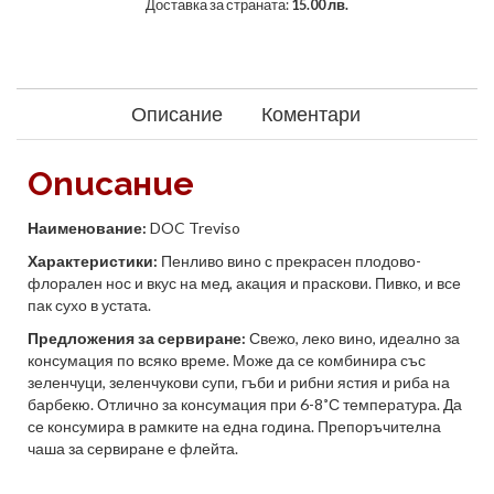
Доставка за страната:
15.00 лв.
Описание
Коментари
Описание
Наименование:
DOC Treviso
Характеристики:
Пенливо вино с прекрасен плодово-
флорален нос и вкус на мед, акация и праскови. Пивко, и все
пак сухо в устата.
Предложения за сервиране:
Свежо, леко вино, идеално за
консумация по всяко време. Може да се комбинира със
зеленчуци, зеленчукови супи, гъби и рибни ястия и риба на
барбекю. Отлично за консумация при 6-8˚С температура. Да
се консумира в рамките на една година. Препоръчителна
чаша за сервиране е флейта.