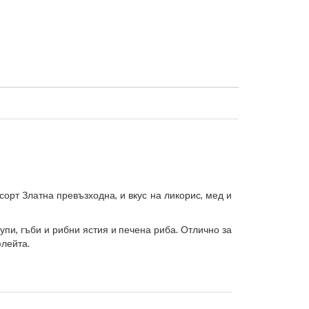
орт Златна превъзходна, и вкус на ликорис, мед и
пи, гъби и рибни ястия и печена риба. Отлично за
флейта.