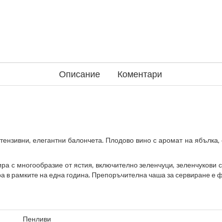
Описание
Коментари
ензивни, елегантни балончета. Плодово вино с аромат на ябълка, с
а с многообразие от ястия, включително зеленчуци, зеленчукови су
ра в рамките на една година. Препоръчителна чаша за сервиране е 
Пенливи