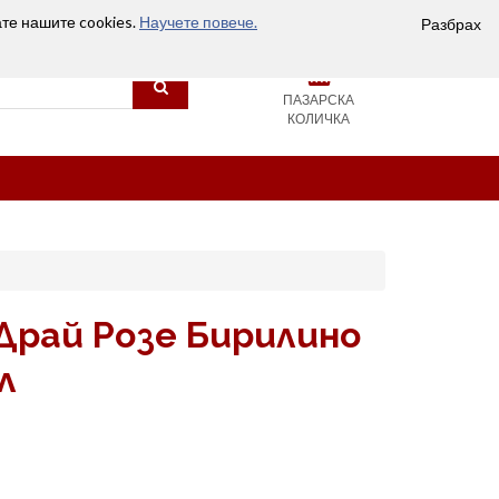
Вход
Сравняване (0)
Любими
Контакти
ате нашите cookies.
Научете повече.
Разбрах
0
ПАЗАРСКА
КОЛИЧКА
рай Розе Бирилино
л