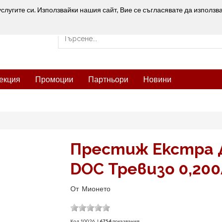
услугите си. Използвайки нашия сайт, Вие се съгласявате да използв
екция
Промоции
Партньори
Новини
Престиж Екстра Д
DOC Тревизо 0,200
От
Мионето
Код
10026
|
6754
показвания