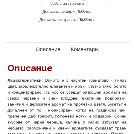
300 лв. за страната
Доставка за София:
8.00 лв.
Доставка за страната:
15.00 лв.
Описание
Коментари
Описание
Характеристики:
Виното е с наситен гранатово - лилав
цвят, забележително елегантен и ярък. Плътно тяло, богато
и концентрирано. На нос се усещат разкошни аромати на
свежи червени и сини плодове, екзотични подправки,
ванилия и деликатен аромат на пролетни цветя. Букетът е
допълнен от по - нюансирани нотки на градински чай,
препечен дъб, графит, тютюневи нотки и розмарин. Сочни
вкусове от черна череша, къпина и касис избухват на
небцето, хармонични и свежи ароматите създават траен
завършек с нотки на черен шоколад и еспресо. Плътен,