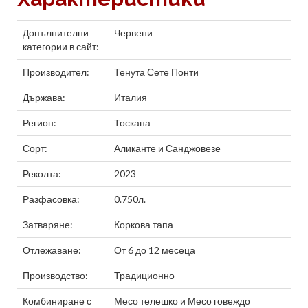
Допълнителни
Червени
категории в сайт:
Производител:
Тенута Сете Понти
Държава:
Италия
Регион:
Тоскана
Сорт:
Аликанте
и
Санджовезе
Реколта:
2023
Разфасовка:
0.750л.
Затваряне:
Коркова тапа
Отлежаване:
От 6 до 12 месеца
Производство:
Традиционно
Комбиниране с
Месо телешко
и
Месо говеждо