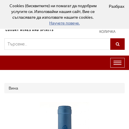
Вход
Сравняване (0)
Любими
Cookies (бисквитките) ни помагат да подобрим
Разбрах
услугите си. Използвайки нашия сайт, Вие се
0
съгласявате да използвате нашите cookies.
Научете повече.
ПАЗАРСКА
КОЛИЧКА
Превк
на
навиг
Вина