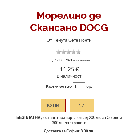
Морелино де
Скансано DOCG
От
Тенута Сете Понти
Код
6737
|
7071
показвания
11,25 €
В наличност
Количество
бр.
КУПИ
БЕЗПЛАТНА
доставка при поръчки над 200 лв. за София и
300 лв. за страната
Доставка за София:
8.00 лв.