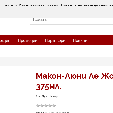
услугите си. Използвайки нашия сайт, Вие се съгласявате да използв
екция
Промоции
Партньори
Новини
Макон-Люни Ле Ж
375мл.
От
Луи Латур
Код
8908
|
5480
показвания