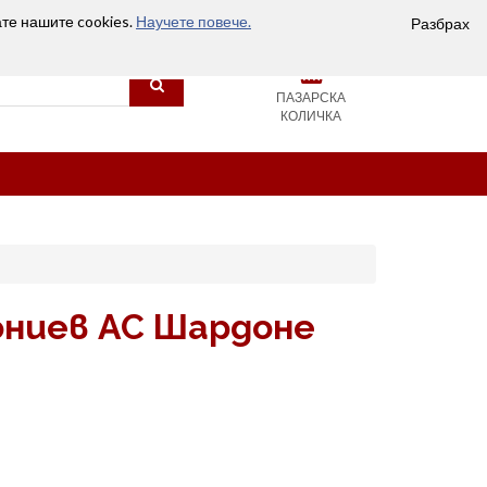
Вход
Сравняване (0)
Любими
Контакти
ате нашите cookies.
Научете повече.
Разбрах
0
ПАЗАРСКА
КОЛИЧКА
ониев AC Шардоне