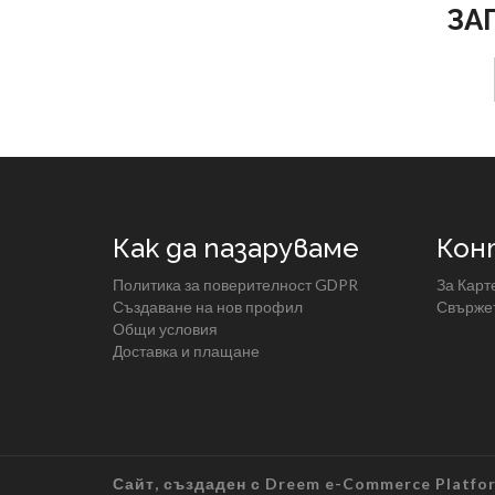
ЗА
Как да пазаруваме
Кон
Политика за поверителност GDPR
За Карт
Създаване на нов профил
Свържет
Общи условия
Доставка и плащане
Сайт, създаден с
Dreem e-Commerce Platfo