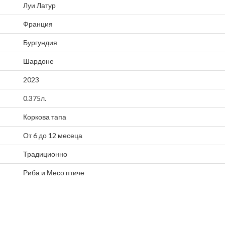
Луи Латур
Франция
Бургундия
Шардоне
2023
0.375л.
Коркова тапа
От 6 до 12 месеца
Традиционно
Риба
и
Месо птиче