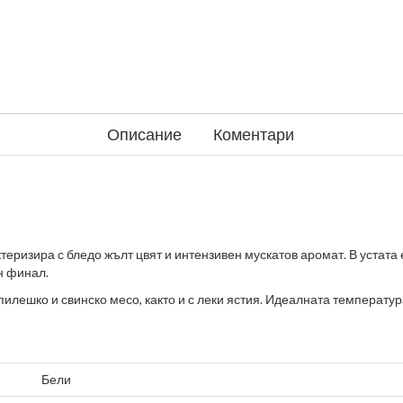
Описание
Коментари
ризира с бледо жълт цвят и интензивен мускатов аромат. В устата е
н финал.
пилешко и свинско месо, както и с леки ястия. Идеалната температур
Бели