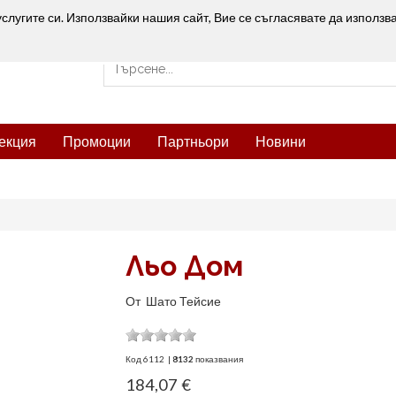
услугите си. Използвайки нашия сайт, Вие се съгласявате да използв
екция
Промоции
Партньори
Новини
Льо Дом
От
Шато Тейсие
Код
6112
|
8132
показвания
184,07 €