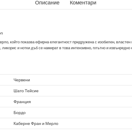
Описание
Коментари
on
Мерло
,
който показва ефирна елегантност придружена с изобилен, властен 
, ликорис и нотки дъб се намират в това интензивно, плътно и извънредно
Червени
Шато Тейсие
Франция
Бордо
Каберне Фран
и
Мерло