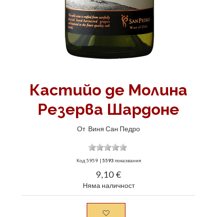
Кастийо де Молина
Резерва Шардоне
От
Виня Сан Педро
Код
5959
|
5593
показвания
9,10 €
Няма наличност