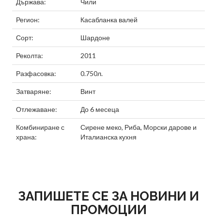
Държава:
Чили
Регион:
Касабланка валей
Сорт:
Шардоне
Реколта:
2011
Разфасовка:
0.750л.
Затваряне:
Винт
Отлежаване:
До 6 месеца
Комбиниране с
Сирене меко
,
Риба
,
Морски дарове
и
храна:
Италианска кухня
ЗАПИШЕТЕ СЕ ЗА НОВИНИ И
ПРОМОЦИИ