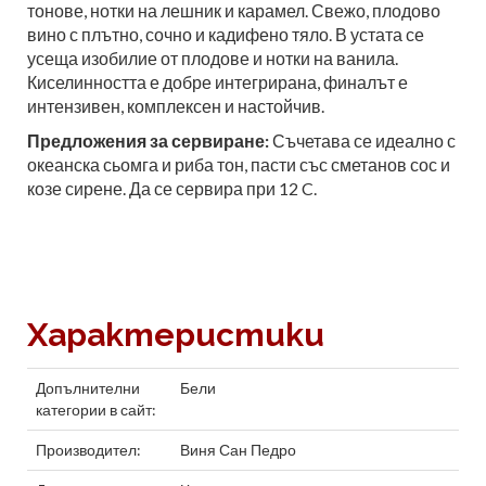
тонове, нотки на лешник и карамел. Свежо, плодово
вино с плътно, сочно и кадифено тяло. В устата се
усеща изобилие от плодове и нотки на ванила.
Киселинността е добре интегрирана, финалът е
интензивен, комплексен и настойчив.
Предложения за сервиране:
Съчетава се идеално с
океанска сьомга и риба тон, пасти със сметанов сос и
козе сирене. Да се сервира при 12 C.
Характеристики
Допълнителни
Бели
категории в сайт:
Производител:
Виня Сан Педро