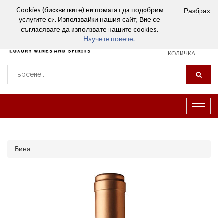
Вход
Сравняване (0)
Любими
Cookies (бисквитките) ни помагат да подобрим
Разбрах
услугите си. Използвайки нашия сайт, Вие се
0
съгласявате да използвате нашите cookies.
Научете повече.
ПАЗАРСКА
КОЛИЧКА
Превк
на
навиг
Вина