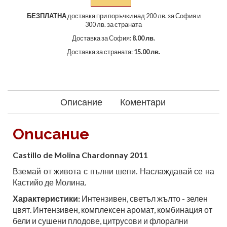
БЕЗПЛАТНА
доставка при поръчки над 200 лв. за София и
300 лв. за страната
Доставка за София:
8.00 лв.
Доставка за страната:
15.00 лв.
Описание
Коментари
Описание
Castillo de Molina Chardonnay 2011
Вземай от живота с пълни шепи. Наслаждавай се на
Кастийо де Молина.
Характеристики:
Интензивен, светъл жълто - зелен
цвят. Интензивен, комплексен аромат, комбинация от
бели и сушени плодове, цитрусови и флорални