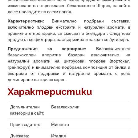
изживяване на първокласен безалкохолен Шприц, на който
да се насладите по всеки повод.
Характеристики:
Внимателно подбрани съставки,
включително плодови екстракти и натурални аромати, в
правилните пропорции, се смесват и блендират. След това
продуктът се филтрира, пастьоризира и накрая се бутилира.
Предложения за сервиране:
Висококачествен
безалкохолен аперитив, базиран изключително на
натурални аромати на цитрусови плодове (портокал,
грейпфрут) и внимателно подбрана композиция от билки и
екстракти от подправки и натурални аромати, с ясно
доминиране на горчив корен.
Характеристики
Допълнителни
Безалкохолни
категории в сайт:
Производител:
Мионето
Държава:
Италия