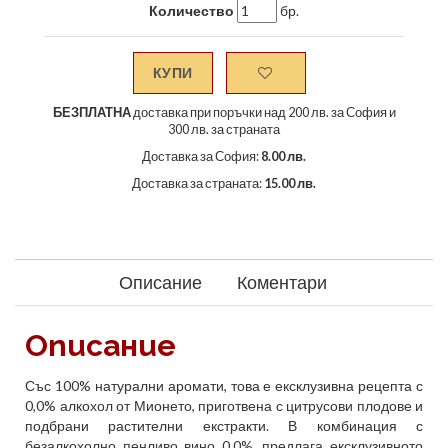
Количество
бр.
КУПИ
БЕЗПЛАТНА
доставка при поръчки над 200 лв. за София и
300 лв. за страната
Доставка за София:
8.00 лв.
Доставка за страната:
15.00 лв.
Описание
Коментари
Описание
Със 100% натурални аромати, това е ексклузивна рецепта с
0,0% алкохол от Мионето, приготвена с цитрусови плодове и
подбрани растителни екстракти. В комбинация с
безалкохолно пенливо вино 0.0%, предлага ексклузивното