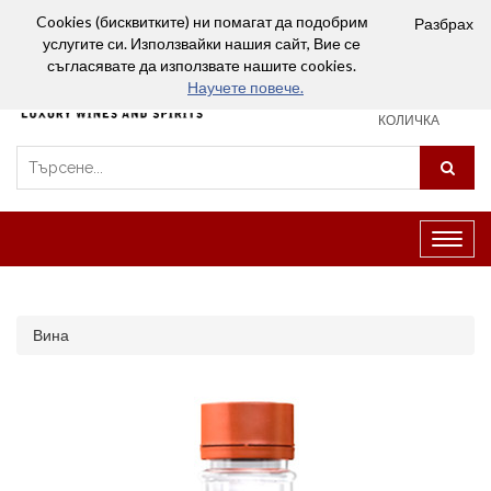
Вход
Сравняване (0)
Любими
Cookies (бисквитките) ни помагат да подобрим
Разбрах
услугите си. Използвайки нашия сайт, Вие се
0
съгласявате да използвате нашите cookies.
Научете повече.
ПАЗАРСКА
КОЛИЧКА
Превк
на
навиг
Вина