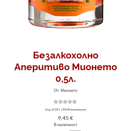
Безалкохолно
Аперитиво Мионето
0,5л.
От
Мионето
Код
10181
|
5519
показвания
9,45 €
В наличност