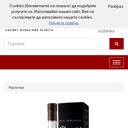
Вход
Сравняване (0)
Любими
Cookies (бисквитките) ни помагат да подобрим
Разбрах
услугите си. Използвайки нашия сайт, Вие се
0
съгласявате да използвате нашите cookies.
Научете повече.
ПАЗАРСКА
КОЛИЧКА
Превк
на
навиг
Напитки