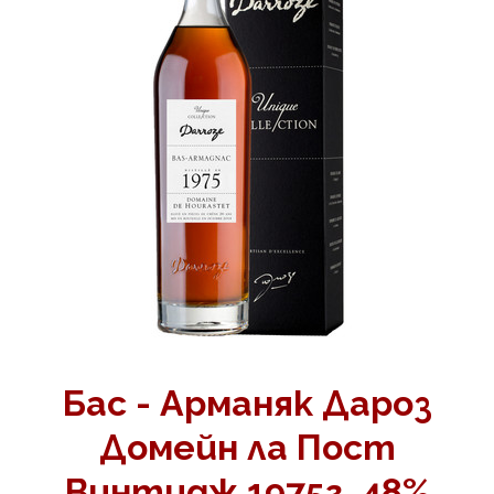
Бас - Арманяк Дароз
Домейн ла Пост
Винтидж 1975г. 48%