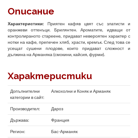
Описание
Характеристики:
Приятен кафяв цвят със златисти и
оранжеви оттенъци. Брилянтен. Ароматите, идващи от
контролираното стареене, придават невероятен характер с
нотки на кафе, препечен хляб, храсти, кремък. След това се
усещат сушени плодове, които придават сложност и
дължина на Арманяка (смокини, кайсия, фурми).
Характеристики
Допълнителни
Алкохолни
и
Коняк и Арманяк
категории в сайт:
Производител:
Дароз
Държава:
Франция
Регион:
Бас-Арманяк