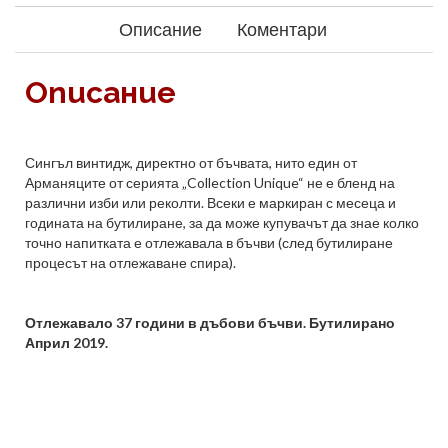
Описание
Коментари
Описание
Сингъл винтидж, директно от бъчвата, нито един от
Арманяците от серията „Collection Unique“ не е бленд на
различни изби или реколти. Всеки е маркиран с месеца и
годината на бутилиране, за да може купувачът да знае колко
точно напитката е отлежавала в бъчви (след бутилиране
процесът на отлежаване спира).
Отлежавало 37 години в дъбови бъчви. Бутилирано
Април 2019.