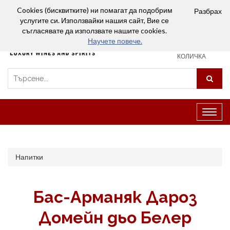
Вход
Сравняване (0)
Любими
Cookies (бисквитките) ни помагат да подобрим
Разбрах
услугите си. Използвайки нашия сайт, Вие се
0
съгласявате да използвате нашите cookies.
Научете повече.
ПАЗАРСКА
КОЛИЧКА
Превк
на
навиг
Напитки
Бас-Арманяк Дароз
Домейн дьо Белер